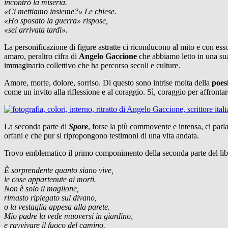
incontrò la miseria.
«Ci mettiamo insieme?» Le chiese.
«Ho sposato la guerra» rispose,
«sei arrivata tardi».
La personificazione di figure astratte ci riconducono al mito e con esso
amaro, peraltro cifra di
Angelo Gaccione
che abbiamo letto in una su
immaginario collettivo che ha percorso secoli e culture.
Amore, morte, dolore, sorriso. Di questo sono intrise molta della
poes
come un invito alla riflessione e al coraggio. Sì, coraggio per affronta
La seconda parte di
Spore
, forse la più commovente e intensa, ci parla 
orfani e che pur si ripropongono testimoni di una vita andata.
Trovo emblematico il primo componimento della seconda parte del lib
È sorprendente quanto siano vive,
le cose appartenute ai morti.
Non è solo il maglione,
rimasto ripiegato sul divano,
o la vestaglia appesa alla parete.
Mio padre la vede muoversi in giardino,
e ravvivare il fuoco del camino.