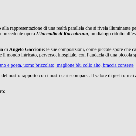
 alla rappresentazione di una realtà parallela che si rivela illuminante p
a precedente opera
L’incendio di Roccabruna
, un dialogo ridotto all’
ia
di
Angelo Gaccione
: le sue composizioni, come piccole spore che ca
re il mondo intricato, perverso, inospitale, con l’audacia di una piccola s
del nostro rapporto con i nostri cari scomparsi. Il valore di gesti ormai af
ro: