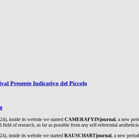
val Presente Indicativo del Piccolo
g
4), inside its website we started
CAMERAFYINjournal
, a new per
field of research, as far as possible from any self-referential aesthetic
4), inside its website we started
RAUSCH
A
RTjournal
, a new period