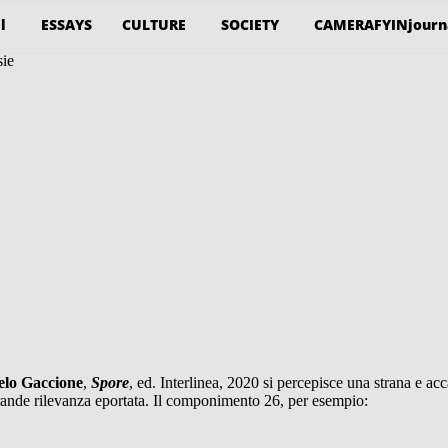
l
ESSAYS
CULTURE
SOCIETY
CAMERAFYINjourn
sie
lo Gaccione
,
Spore
, ed. Interlinea, 2020 si percepisce una strana e ac
grande rilevanza eportata. Il componimento 26, per esempio: